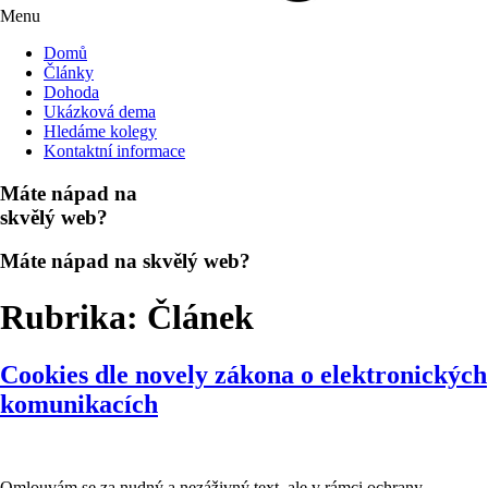
Menu
Domů
Články
Dohoda
Ukázková dema
Hledáme kolegy
Kontaktní informace
Máte nápad na
skvělý web?
Máte nápad na
skvělý web?
Rubrika:
Článek
Cookies dle novely zákona o elektronických
komunikacích
Omlouvám se za nudný a nezáživný text, ale v rámci ochrany