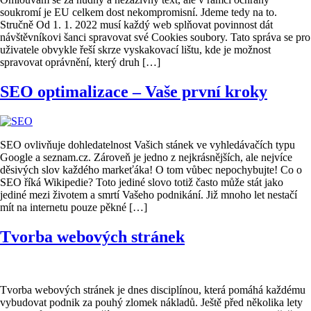
soukromí je EU celkem dost nekompromisní. Jdeme tedy na to.
Stručně Od 1. 1. 2022 musí každý web splňovat povinnost dát
návštěvníkovi šanci spravovat své Cookies soubory. Tato správa se pro
uživatele obvykle řeší skrze vyskakovací lištu, kde je možnost
spravovat oprávnění, který druh […]
SEO optimalizace – Vaše první kroky
SEO ovlivňuje dohledatelnost Vašich stánek ve vyhledávačích typu
Google a seznam.cz. Zároveň je jedno z nejkrásnějších, ale nejvíce
děsivých slov každého markeťáka! O tom vůbec nepochybujte! Co o
SEO říká Wikipedie? Toto jediné slovo totiž často může stát jako
jediné mezi životem a smrtí Vašeho podnikání. Již mnoho let nestačí
mít na internetu pouze pěkné […]
Tvorba webových stránek
Tvorba webových stránek je dnes disciplínou, která pomáhá každému
vybudovat podnik za pouhý zlomek nákladů. Ještě před několika lety