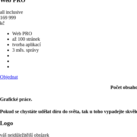
Web PRO
all inclusive
169 999
kč
Web PRO
až 100 stránek
tvorba aplikací
3 měs. správy
Objednat
Počet obsaho
Grafické práce.
Pokud se chystáte udělat díru do světa, tak u toho vypadejte skvěl
Logo
váš nejdůležitější obrázek